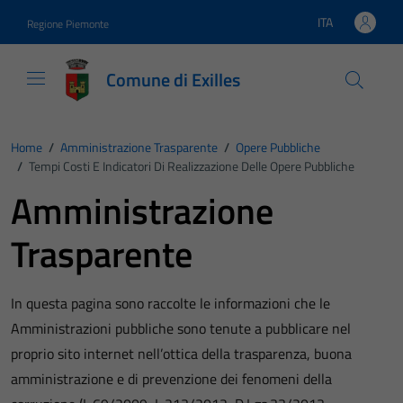
Vai ai contenuti
Vai al footer
ITA
Regione Piemonte
Lingua attiva:
Comune di Exilles
Home
/
Amministrazione Trasparente
/
Opere Pubbliche
/
Tempi Costi E Indicatori Di Realizzazione Delle Opere Pubbliche
Amministrazione
Trasparente
In questa pagina sono raccolte le informazioni che le
Amministrazioni pubbliche sono tenute a pubblicare nel
proprio sito internet nell’ottica della trasparenza, buona
amministrazione e di prevenzione dei fenomeni della