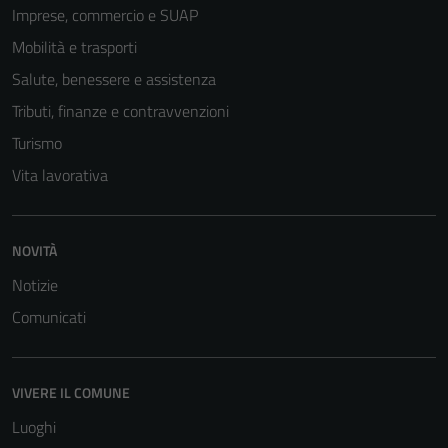
Imprese, commercio e SUAP
Mobilità e trasporti
Salute, benessere e assistenza
Tributi, finanze e contravvenzioni
Turismo
Vita lavorativa
Tecnici
NOVITÀ
Questi cookie
sono necessari
Notizie
per il
Comunicati
funzionamento
del sito e non
possono
VIVERE IL COMUNE
essere
disabilitati.
Luoghi
Questi cookie