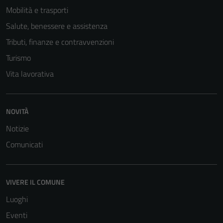
Mobilità e trasporti
Salute, benessere e assistenza
Tributi, finanze e contravvenzioni
Turismo
Vita lavorativa
Tecnici
NOVITÀ
Questi cookie
Notizie
sono necessari
per il
Comunicati
funzionamento
del sito e non
possono
VIVERE IL COMUNE
essere
Luoghi
disabilitati.
Questi cookie
Eventi