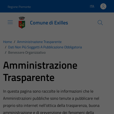
Vai ai contenuti
Vai al footer
ITA
Regione Piemonte
Lingua attiva:
Comune di Exilles
Home
/
Amministrazione Trasparente
/
Dati Non Più Soggetti A Pubblicazione Obbligatoria
/
Benessere Organizzativo
Amministrazione
Trasparente
In questa pagina sono raccolte le informazioni che le
Amministrazioni pubbliche sono tenute a pubblicare nel
proprio sito internet nell’ottica della trasparenza, buona
amministrazione e di prevenzione dei fenomeni della