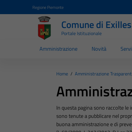
Vai ai contenuti
Vai al footer
Regione Piemonte
Comune di Exilles
Portale Istituzionale
Amministrazione
Novità
Servi
Home
/
Amministrazione Trasparent
Amministraz
In questa pagina sono raccolte le
sono tenute a pubblicare nel propri
buona amministrazione e di preve