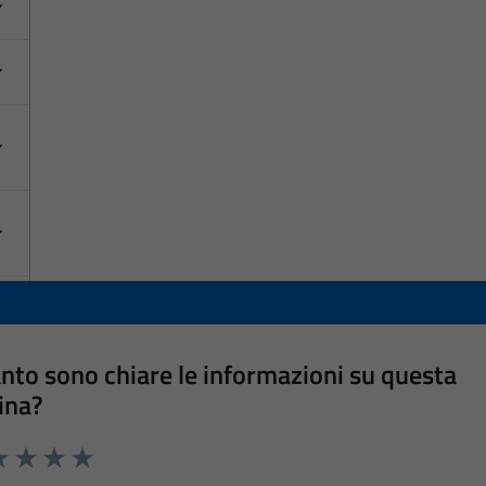
nto sono chiare le informazioni su questa
ina?
a 1 stelle su 5
luta 2 stelle su 5
Valuta 3 stelle su 5
Valuta 4 stelle su 5
Valuta 5 stelle su 5