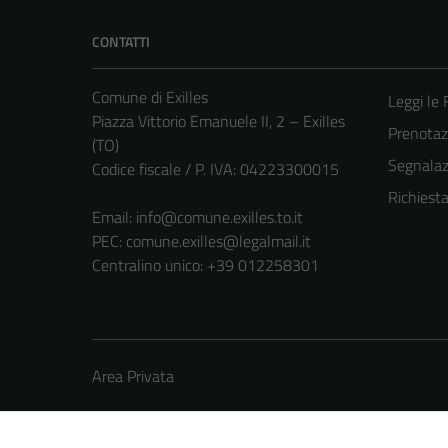
CONTATTI
Comune di Exilles
Leggi le
Piazza Vittorio Emanuele II, 2 – Exilles
Prenota
(TO)
Segnalazi
Codice fiscale / P. IVA: 04223300015
Richiest
Email:
info@comune.exilles.to.it
PEC:
comune.exilles@legalmail.it
Centralino unico: +39 012258301
Area Privata