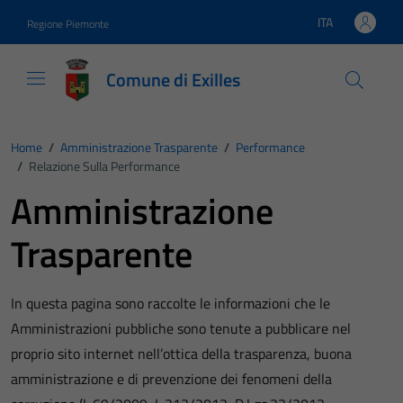
Vai ai contenuti
Vai al footer
ITA
Regione Piemonte
Lingua attiva:
Comune di Exilles
Home
/
Amministrazione Trasparente
/
Performance
/
Relazione Sulla Performance
Amministrazione
Trasparente
In questa pagina sono raccolte le informazioni che le
Amministrazioni pubbliche sono tenute a pubblicare nel
proprio sito internet nell’ottica della trasparenza, buona
amministrazione e di prevenzione dei fenomeni della