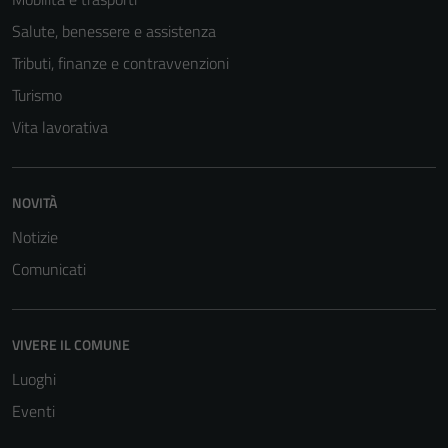
Salute, benessere e assistenza
Tributi, finanze e contravvenzioni
Turismo
Vita lavorativa
Tecnici
NOVITÀ
Questi cookie
Notizie
sono necessari
Comunicati
per il
funzionamento
del sito e non
VIVERE IL COMUNE
possono
essere
Luoghi
disabilitati.
Eventi
Questi cookie
non raccolgono