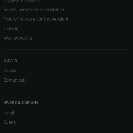
Salute, benessere e assistenza
Tributi, finanze e contravvenzioni
Turismo
Vita lavorativa
Tecnici
NOVITÀ
Questi cookie
Notizie
sono necessari
Comunicati
per il
funzionamento
del sito e non
VIVERE IL COMUNE
possono
essere
Luoghi
disabilitati.
Eventi
Questi cookie
non raccolgono