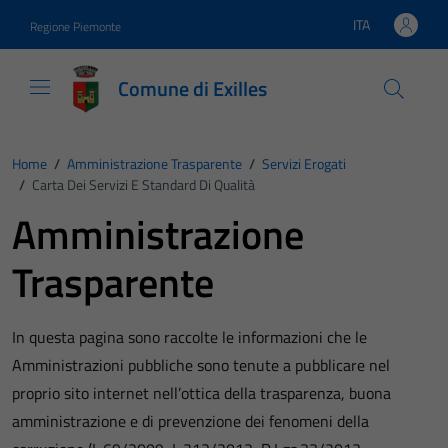
Vai ai contenuti
Vai al footer
ITA
Regione Piemonte
Lingua attiva:
Comune di Exilles
Home
/
Amministrazione Trasparente
/
Servizi Erogati
/
Carta Dei Servizi E Standard Di Qualità
Amministrazione
Trasparente
In questa pagina sono raccolte le informazioni che le
Amministrazioni pubbliche sono tenute a pubblicare nel
proprio sito internet nell’ottica della trasparenza, buona
amministrazione e di prevenzione dei fenomeni della