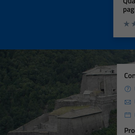
Qua
pag
Valut
Va
Con
Pro