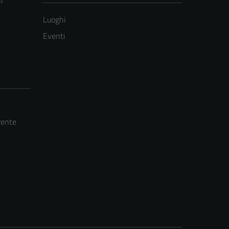
i
Luoghi
Eventi
rente