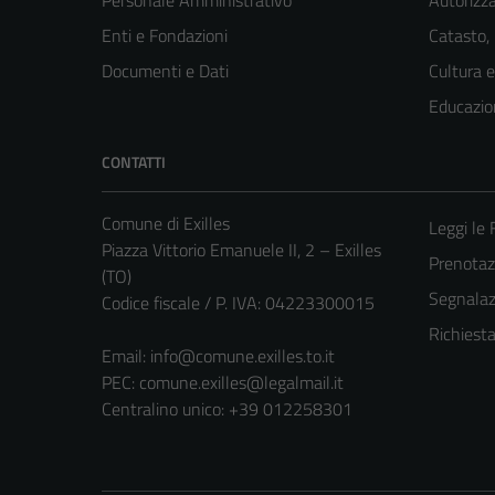
Personale Amministrativo
Autorizza
Enti e Fondazioni
Catasto,
Documenti e Dati
Cultura 
Educazio
CONTATTI
Comune di Exilles
Leggi le
Piazza Vittorio Emanuele II, 2 – Exilles
Prenota
(TO)
Segnalazi
Codice fiscale / P. IVA: 04223300015
Richiest
Email:
info@comune.exilles.to.it
PEC:
comune.exilles@legalmail.it
Centralino unico: +39 012258301