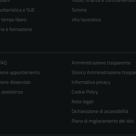
zioni
Tributi, finanze e contravvenzion
 urbanistica e SUE
Turismo
e tempo libero
Vita lavorativa
ne e formazione
 FAQ
Amministrazione trasparente
zione appuntamento
Storico Amministrazione traspa
one disservizio
Informativa privacy
Tecnici
a assistenza
Cookie Policy
Questi cookie
sono necessari
Note legali
per il
Dichiarazione di accessibilità
funzionamento
Piano di miglioramento del sito
del sito e non
possono