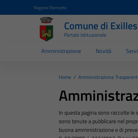
Vai ai contenuti
Vai al footer
Regione Piemonte
Comune di Exilles
Portale Istituzionale
Amministrazione
Novità
Servi
Home
/
Amministrazione Trasparent
Amministraz
In questa pagina sono raccolte le
sono tenute a pubblicare nel propri
buona amministrazione e di preve