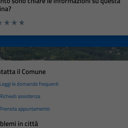
nto sono chiare le informazioni su questa
ina?
a 1 stelle su 5
luta 2 stelle su 5
Valuta 3 stelle su 5
Valuta 4 stelle su 5
Valuta 5 stelle su 5
tatta il Comune
Leggi le domande frequenti
Richiedi assistenza
Prenota appuntamento
blemi in città