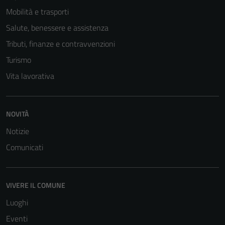
Mobilità e trasporti
Salute, benessere e assistenza
Tributi, finanze e contravvenzioni
Turismo
Vita lavorativa
Tecnici
NOVITÀ
Questi cookie
Notizie
sono necessari
per il
Comunicati
funzionamento
del sito e non
possono
VIVERE IL COMUNE
essere
Luoghi
disabilitati.
Questi cookie
Eventi