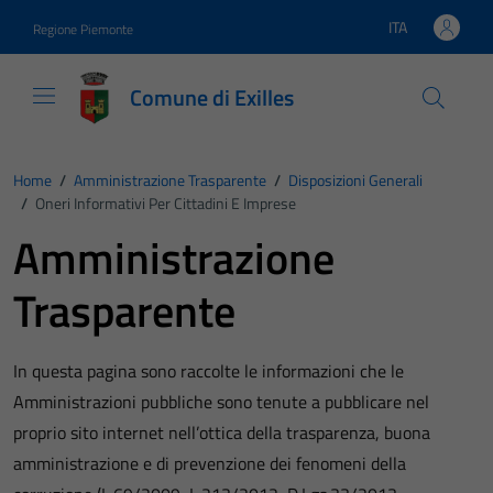
Vai ai contenuti
Vai al footer
ITA
Regione Piemonte
Lingua attiva:
Comune di Exilles
Home
/
Amministrazione Trasparente
/
Disposizioni Generali
/
Oneri Informativi Per Cittadini E Imprese
Amministrazione
Trasparente
In questa pagina sono raccolte le informazioni che le
Amministrazioni pubbliche sono tenute a pubblicare nel
proprio sito internet nell’ottica della trasparenza, buona
amministrazione e di prevenzione dei fenomeni della