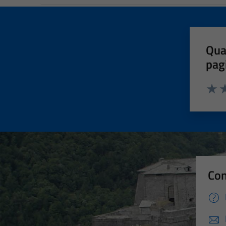
Qua
pag
Valut
Va
Con