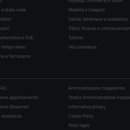
e
Imprese, commercio e SUAP
e stato civile
Mobilità e trasporti
ubblici
Salute, benessere e assistenza
zioni
Tributi, finanze e contravvenzion
 urbanistica e SUE
Turismo
e tempo libero
Vita lavorativa
ne e formazione
 FAQ
Amministrazione trasparente
Tecnici
zione appuntamento
Storico Amministrazione traspa
Questi cookie
one disservizio
Informativa privacy
sono necessari
a assistenza
Cookie Policy
per il
Note legali
funzionamento