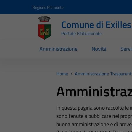
Vai ai contenuti
Vai al footer
Regione Piemonte
Comune di Exilles
Portale Istituzionale
Amministrazione
Novità
Servi
Home
/
Amministrazione Trasparent
Amministraz
In questa pagina sono raccolte le
sono tenute a pubblicare nel propri
buona amministrazione e di preve