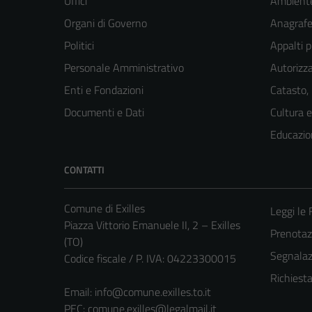
Uffici
Ambient
Organi di Governo
Anagrafe 
Politici
Appalti p
Personale Amministrativo
Autorizza
Enti e Fondazioni
Catasto,
Documenti e Dati
Cultura 
Educazio
CONTATTI
Comune di Exilles
Leggi le
Piazza Vittorio Emanuele II, 2 – Exilles
Prenota
(TO)
Segnalazi
Codice fiscale / P. IVA: 04223300015
Richiest
Email:
info@comune.exilles.to.it
PEC:
comune.exilles@legalmail.it