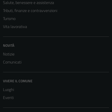
Salute, benessere e assistenza
Tributi, finanze e contravvenzioni
Turismo
Vita lavorativa
NOVITÀ
Tecnici
Notizie
Questi cookie
sono necessari
Comunicati
per il
funzionamento
del sito e non
VIVERE IL COMUNE
possono
Luoghi
essere
disabilitati.
Eventi
Questi cookie
non raccolgono