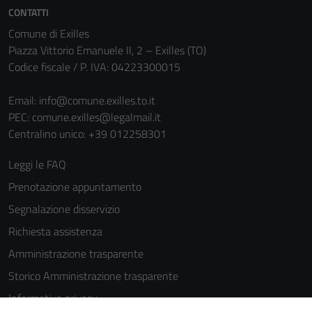
informazioni
CONTATTI
personali.
Comune di Exilles
Piazza Vittorio Emanuele II, 2 – Exilles (TO)
Codice fiscale / P. IVA: 04223300015
Email:
info@comune.exilles.to.it
PEC:
comune.exilles@legalmail.it
Centralino unico: +39 012258301
Leggi le FAQ
Prenotazione appuntamento
Segnalazione disservizio
Richiesta assistenza
Amministrazione trasparente
Storico Amministrazione trasparente
Informativa privacy