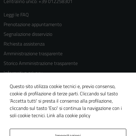
Centralino unico: +39 012258301
Leggi le FAQ
Prenotazione appuntamento
Segnalazione disservizio
Richiesta assistenza
Amministrazione trasparente
Storico Amministrazione trasparente
Informativa privacy
Cookie Policy
Questo sito utilizza cookie tecnici e, previo consenso,
Note legali
cookie di profilazione di terze parti. Cliccando sul tasto
'Accetta tutti' si presta il consenso alla profilazione,
Dichiarazione di accessibilità
cliccando sul tasto 'Esci' si continua la navigazione con i
Piano di miglioramento del sito
soli cookie tecnici.
Link alla cookie policy
Area Privata
Impostazioni