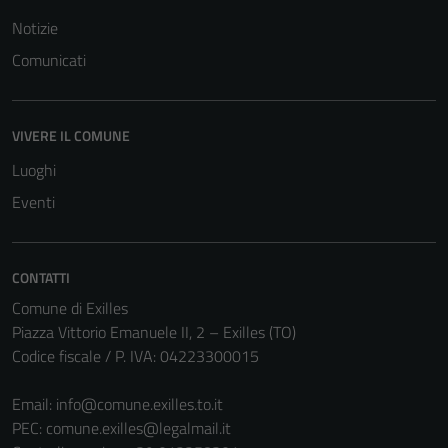
possono
Notizie
essere
Comunicati
disabilitati.
Questi cookie
non raccolgono
VIVERE IL COMUNE
informazioni
personali.
Luoghi
Eventi
CONTATTI
Comune di Exilles
Piazza Vittorio Emanuele II, 2 – Exilles (TO)
Codice fiscale / P. IVA: 04223300015
Email:
info@comune.exilles.to.it
PEC:
comune.exilles@legalmail.it