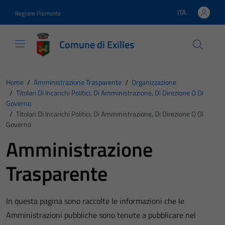
Vai ai contenuti
Vai al footer
ITA
Regione Piemonte
Lingua attiva:
Comune di Exilles
Home
/
Amministrazione Trasparente
/
Organizzazione
/
Titolari Di Incarichi Politici, Di Amministrazione, Di Direzione O Di
Governo
/
Titolari Di Incarichi Politici, Di Amministrazione, Di Direzione O Di
Governo
Amministrazione
Trasparente
In questa pagina sono raccolte le informazioni che le
Amministrazioni pubbliche sono tenute a pubblicare nel