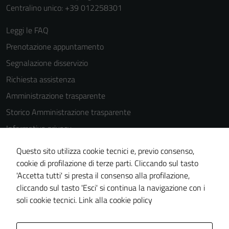
Centralino unico: +39 012258301
Leggi le FAQ
Prenotazione appuntamento
Segnalazione disservizio
Richiesta assistenza
Amministrazione trasparente
Storico Amministrazione trasparente
Informativa privacy
Cookie Policy
Questo sito utilizza cookie tecnici e, previo consenso,
Note legali
cookie di profilazione di terze parti. Cliccando sul tasto
'Accetta tutti' si presta il consenso alla profilazione,
Dichiarazione di accessibilità
cliccando sul tasto 'Esci' si continua la navigazione con i
Piano di miglioramento del sito
soli cookie tecnici.
Link alla cookie policy