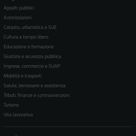
Appalti pubblici
Autorizzazioni
Catasto, urbanistica e SUE
Tecnici
Cultura e tempo libero
Questi cookie
Educazione e formazione
sono necessari
per il
Giustizia e sicurezza pubblica
funzionamento
Imprese, commercio e SUAP
del sito e non
Mobilità e trasporti
possono
essere
Salute, benessere e assistenza
disabilitati.
Tributi, finanze e contravvenzioni
Questi cookie
Turismo
non raccolgono
informazioni
Vita lavorativa
personali.