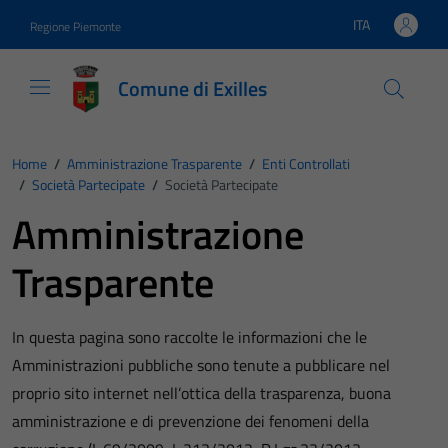
Vai ai contenuti
Vai al footer
ITA
Regione Piemonte
Lingua attiva:
Comune di Exilles
Home
/
Amministrazione Trasparente
/
Enti Controllati
/
Società Partecipate
/
Società Partecipate
Amministrazione
Trasparente
In questa pagina sono raccolte le informazioni che le
Amministrazioni pubbliche sono tenute a pubblicare nel
proprio sito internet nell’ottica della trasparenza, buona
amministrazione e di prevenzione dei fenomeni della