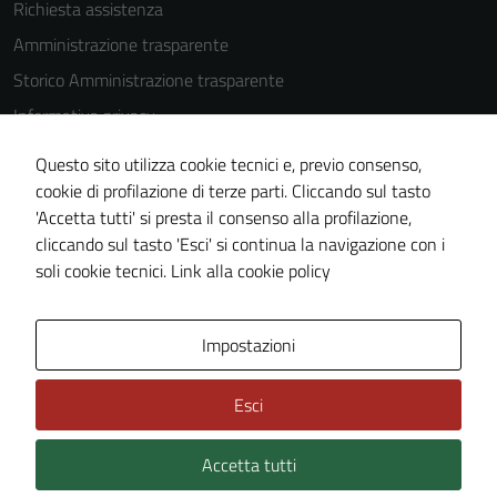
Richiesta assistenza
Amministrazione trasparente
Storico Amministrazione trasparente
Informativa privacy
Cookie Policy
Questo sito utilizza cookie tecnici e, previo consenso,
Note legali
cookie di profilazione di terze parti. Cliccando sul tasto
'Accetta tutti' si presta il consenso alla profilazione,
Dichiarazione di accessibilità
cliccando sul tasto 'Esci' si continua la navigazione con i
Piano di miglioramento del sito
soli cookie tecnici.
Link alla cookie policy
Area Privata
Impostazioni
Esci
Accetta tutti
Credits: ©
Technical Design s.r.l.