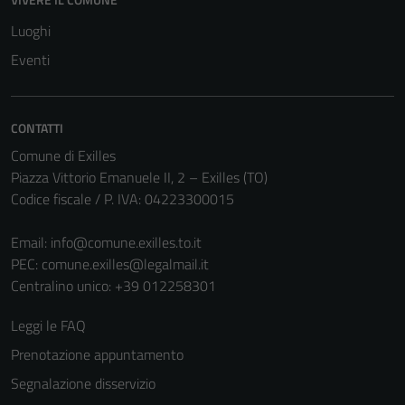
Questi cookie
Luoghi
non raccolgono
Eventi
informazioni
personali.
CONTATTI
Comune di Exilles
Piazza Vittorio Emanuele II, 2 – Exilles (TO)
Codice fiscale / P. IVA: 04223300015
Email:
info@comune.exilles.to.it
PEC:
comune.exilles@legalmail.it
Centralino unico: +39 012258301
Leggi le FAQ
Prenotazione appuntamento
Segnalazione disservizio