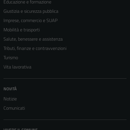
Educazione e formazione
Giustizia e sicurezza pubblica
Imprese, commercio e SUAP
Mobilità e trasporti
Salute, benessere e assistenza
Tributi, finanze e contravvenzioni
Turismo
Vita lavorativa
Tecnici
Questi cookie
sono necessari
NOVITÀ
per il
Notizie
funzionamento
Comunicati
del sito e non
possono
essere
disabilitati.
VIVERE IL COMUNE