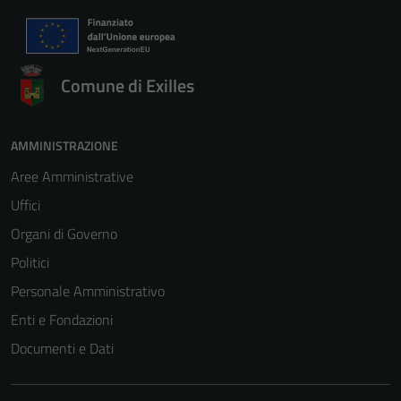
Comune di Exilles
AMMINISTRAZIONE
Tecnici
Questi cookie
Aree Amministrative
sono necessari
Uffici
per il
Organi di Governo
funzionamento
del sito e non
Politici
possono
Personale Amministrativo
essere
Enti e Fondazioni
disabilitati.
Questi cookie
Documenti e Dati
non raccolgono
informazioni