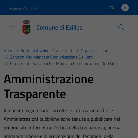
Vai ai contenuti
Vai al footer
ITA
Regione Piemonte
Lingua attiva:
Comune di Exilles
Home
/
Amministrazione Trasparente
/
Organizzazione
/
Sanzioni Per Mancata Comunicazione Dei Dati
/
Riferimenti (Sanzioni Per Mancata Comunicazione Dei Dati)
Amministrazione
Trasparente
In questa pagina sono raccolte le informazioni che le
Amministrazioni pubbliche sono tenute a pubblicare nel
proprio sito internet nell’ottica della trasparenza, buona
amministrazione e di prevenzione dei fenomeni della