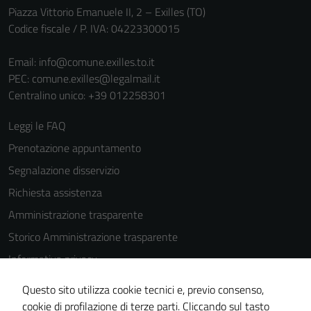
Piazza Vittorio Emanuele II, 2 – Exilles (TO)
Codice fiscale / P. IVA: 04223300015
Email:
info@comune.exilles.to.it
PEC:
comune.exilles@legalmail.it
Centralino unico: +39 012258301
Leggi le FAQ
Prenotazione appuntamento
Segnalazione disservizio
Richiesta assistenza
Amministrazione trasparente
Storico Amministrazione trasparente
Informativa privacy
Cookie Policy
Questo sito utilizza cookie tecnici e, previo consenso,
Note legali
cookie di profilazione di terze parti. Cliccando sul tasto