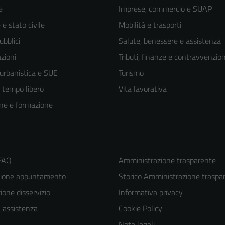
e
Imprese, commercio e SUAP
e stato civile
Mobilità e trasporti
ubblici
Salute, benessere e assistenza
zioni
Tributi, finanze e contravvenzion
 urbanistica e SUE
Turismo
e tempo libero
Vita lavorativa
ne e formazione
 FAQ
Amministrazione trasparente
Tecnici
zione appuntamento
Storico Amministrazione traspa
Questi cookie
one disservizio
Informativa privacy
sono necessari
a assistenza
Cookie Policy
per il
funzionamento
Note legali