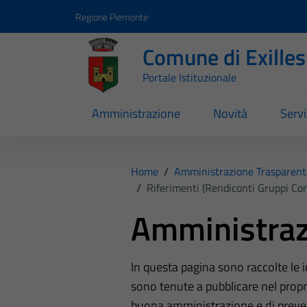
Vai ai contenuti
Vai al footer
Regione Piemonte
Comune di Exilles
Portale Istituzionale
Amministrazione
Novità
Servi
Home
/
Amministrazione Trasparent
/
Riferimenti (Rendiconti Gruppi Cons
Amministraz
In questa pagina sono raccolte le
sono tenute a pubblicare nel propri
buona amministrazione e di preve