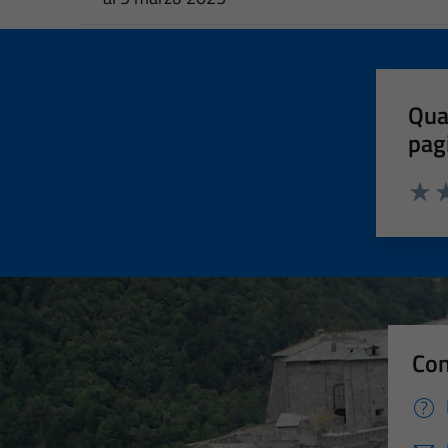
Qua
pag
Valut
Va
Con