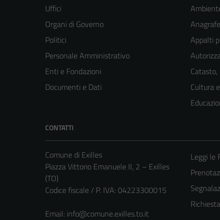
Uffici
Ambient
Organi di Governo
Anagrafe 
Politici
Appalti p
Personale Amministrativo
Autorizza
Enti e Fondazioni
Catasto,
Documenti e Dati
Cultura 
Educazio
CONTATTI
Comune di Exilles
Leggi le
Piazza Vittorio Emanuele II, 2 – Exilles
Prenota
(TO)
Segnalazi
Codice fiscale / P. IVA: 04223300015
Richiest
Email:
info@comune.exilles.to.it