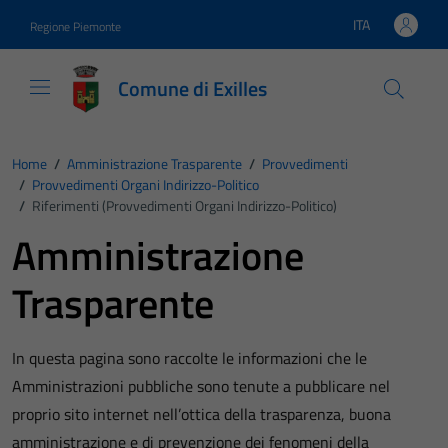
Vai ai contenuti
Vai al footer
ITA
Regione Piemonte
Lingua attiva:
Comune di Exilles
Home
/
Amministrazione Trasparente
/
Provvedimenti
/
Provvedimenti Organi Indirizzo-Politico
/
Riferimenti (Provvedimenti Organi Indirizzo-Politico)
Amministrazione
Trasparente
In questa pagina sono raccolte le informazioni che le
Amministrazioni pubbliche sono tenute a pubblicare nel
proprio sito internet nell’ottica della trasparenza, buona
amministrazione e di prevenzione dei fenomeni della