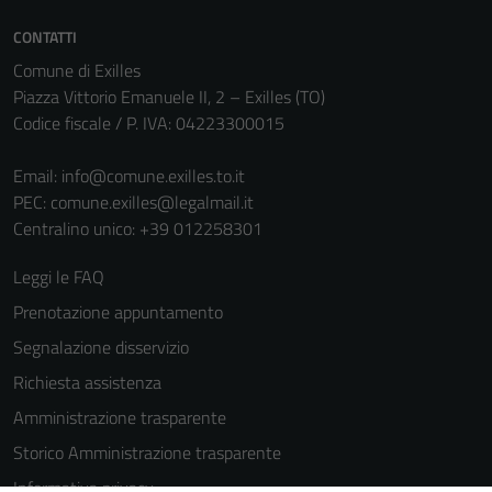
CONTATTI
Comune di Exilles
Piazza Vittorio Emanuele II, 2 – Exilles (TO)
Codice fiscale / P. IVA: 04223300015
Email:
info@comune.exilles.to.it
PEC:
comune.exilles@legalmail.it
Centralino unico: +39 012258301
Leggi le FAQ
Prenotazione appuntamento
Segnalazione disservizio
Richiesta assistenza
Amministrazione trasparente
Storico Amministrazione trasparente
Informativa privacy