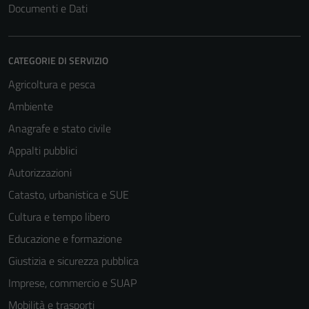
Documenti e Dati
CATEGORIE DI SERVIZIO
Agricoltura e pesca
Ambiente
Anagrafe e stato civile
Tecnici
Appalti pubblici
Questi cookie
Autorizzazioni
sono necessari
per il
Catasto, urbanistica e SUE
funzionamento
Cultura e tempo libero
del sito e non
Educazione e formazione
possono
essere
Giustizia e sicurezza pubblica
disabilitati.
Imprese, commercio e SUAP
Questi cookie
Mobilità e trasporti
non raccolgono