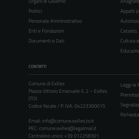
Organi di Governo
Anagrafe 
Politici
Appalti p
Personale Amministrativo
Autorizza
Enti e Fondazioni
Catasto,
Documenti e Dati
Cultura 
Educazio
CONTATTI
Comune di Exilles
Leggi le
Piazza Vittorio Emanuele II, 2 – Exilles
Prenota
(TO)
Segnalazi
Codice fiscale / P. IVA: 04223300015
Richiest
Email:
info@comune.exilles.to.it
PEC:
comune.exilles@legalmail.it
Centralino unico: +39 012258301