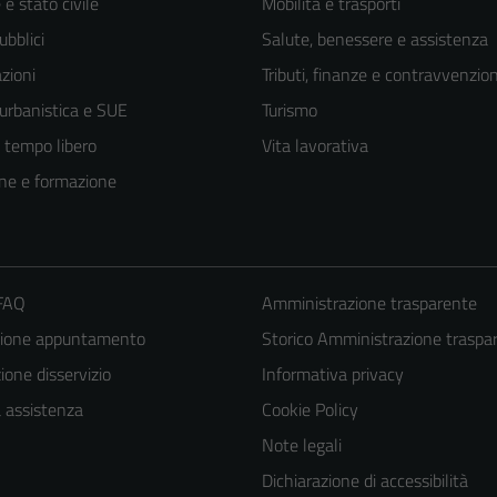
e stato civile
Mobilità e trasporti
ubblici
Salute, benessere e assistenza
zioni
Tributi, finanze e contravvenzion
 urbanistica e SUE
Turismo
e tempo libero
Vita lavorativa
ne e formazione
 FAQ
Amministrazione trasparente
zione appuntamento
Storico Amministrazione traspa
Tecnici
one disservizio
Informativa privacy
Questi cookie
sono necessari
a assistenza
Cookie Policy
per il
Note legali
funzionamento
Dichiarazione di accessibilità
del sito e non