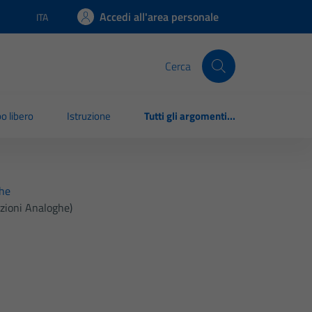
Accedi all'area personale
ITA
Lingua attiva:
Cerca
o libero
Istruzione
Tutti gli argomenti...
ghe
nzioni Analoghe)