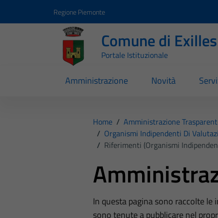
Vai ai contenuti
Vai al footer
Regione Piemonte
Comune di Exilles
Portale Istituzionale
Amministrazione
Novità
Servi
Home
/
Amministrazione Trasparent
/
Organismi Indipendenti Di Valutaz
/
Riferimenti (Organismi Indipenden
Amministraz
In questa pagina sono raccolte le
sono tenute a pubblicare nel propri