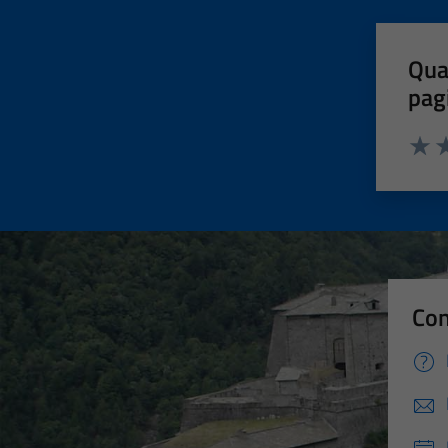
Qua
pag
Valut
Va
Con