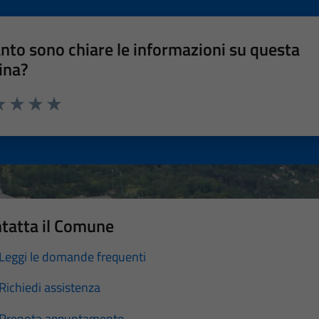
nto sono chiare le informazioni su questa
ina?
a 1 stelle su 5
luta 2 stelle su 5
Valuta 3 stelle su 5
Valuta 4 stelle su 5
Valuta 5 stelle su 5
tatta il Comune
Leggi le domande frequenti
Richiedi assistenza
Prenota appuntamento