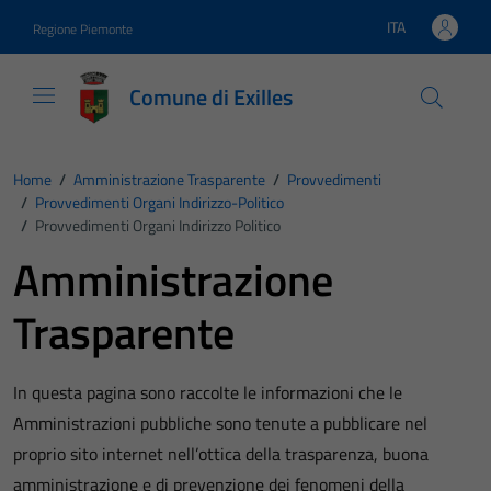
Vai ai contenuti
Vai al footer
ITA
Regione Piemonte
Lingua attiva:
Comune di Exilles
Home
/
Amministrazione Trasparente
/
Provvedimenti
/
Provvedimenti Organi Indirizzo-Politico
/
Provvedimenti Organi Indirizzo Politico
Amministrazione
Trasparente
In questa pagina sono raccolte le informazioni che le
Amministrazioni pubbliche sono tenute a pubblicare nel
proprio sito internet nell’ottica della trasparenza, buona
amministrazione e di prevenzione dei fenomeni della