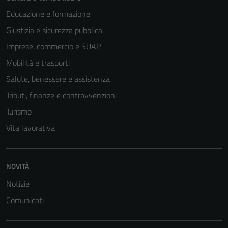
Educazione e formazione
Giustizia e sicurezza pubblica
Imprese, commercio e SUAP
Mobilità e trasporti
Salute, benessere e assistenza
Tributi, finanze e contravvenzioni
Turismo
Vita lavorativa
Tecnici
Questi cookie
sono necessari
NOVITÀ
per il
Notizie
funzionamento
del sito e non
Comunicati
possono
essere