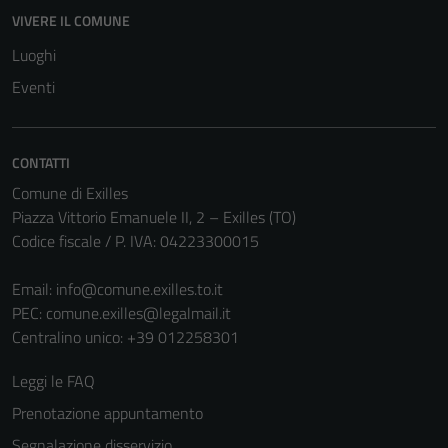
disabilitati.
VIVERE IL COMUNE
Questi cookie
Luoghi
non raccolgono
informazioni
Eventi
personali.
CONTATTI
Comune di Exilles
Piazza Vittorio Emanuele II, 2 – Exilles (TO)
Codice fiscale / P. IVA: 04223300015
Email:
info@comune.exilles.to.it
PEC:
comune.exilles@legalmail.it
Centralino unico: +39 012258301
Leggi le FAQ
Prenotazione appuntamento
Segnalazione disservizio