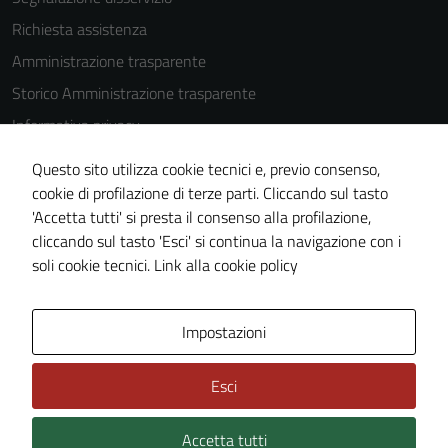
Richiesta assistenza
Amministrazione trasparente
Storico Amministrazione trasparente
Informativa privacy
Cookie Policy
Questo sito utilizza cookie tecnici e, previo consenso,
Note legali
cookie di profilazione di terze parti. Cliccando sul tasto
'Accetta tutti' si presta il consenso alla profilazione,
Dichiarazione di accessibilità
cliccando sul tasto 'Esci' si continua la navigazione con i
Piano di miglioramento del sito
soli cookie tecnici.
Link alla cookie policy
Area Privata
Impostazioni
Esci
Accetta tutti
Credits: ©
Technical Design s.r.l.