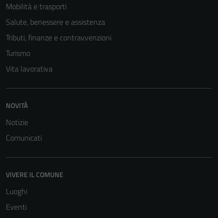
Questi cookie
Mobilità e trasporti
sono necessari
Salute, benessere e assistenza
per il
Tributi, finanze e contravvenzioni
funzionamento
del sito e non
Turismo
possono
Vita lavorativa
essere
disabilitati.
Questi cookie
NOVITÀ
non raccolgono
Notizie
informazioni
personali.
Comunicati
VIVERE IL COMUNE
Luoghi
Eventi