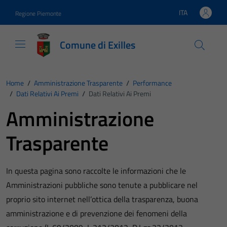
Vai ai contenuti
Vai al footer
ITA
Regione Piemonte
Lingua attiva:
Comune di Exilles
Home
/
Amministrazione Trasparente
/
Performance
/
Dati Relativi Ai Premi
/
Dati Relativi Ai Premi
Amministrazione
Trasparente
In questa pagina sono raccolte le informazioni che le
Amministrazioni pubbliche sono tenute a pubblicare nel
proprio sito internet nell’ottica della trasparenza, buona
amministrazione e di prevenzione dei fenomeni della