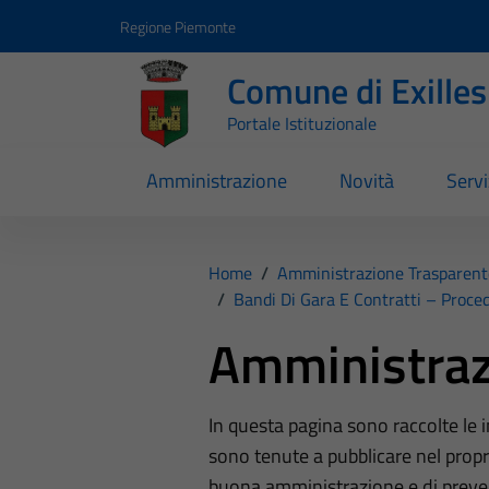
Vai ai contenuti
Vai al footer
Regione Piemonte
Comune di Exilles
Portale Istituzionale
Amministrazione
Novità
Servi
Home
/
Amministrazione Trasparent
/
Bandi Di Gara E Contratti – Proc
Amministraz
In questa pagina sono raccolte le
sono tenute a pubblicare nel propri
buona amministrazione e di preve