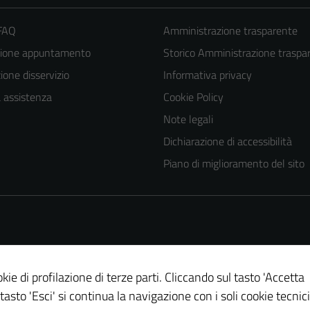
 FAQ
Amministrazione trasparente
zione appuntamento
Storico Amministrazione traspa
one disservizio
Informativa privacy
a assistenza
Cookie Policy
Note legali
Tecnici
Dichiarazione di accessibilità
Questi cookie
Piano di miglioramento del sito
sono necessari
per il
funzionamento
del sito e non
possono
essere
kie di profilazione di terze parti. Cliccando sul tasto 'Accetta
disabilitati.
 tasto 'Esci' si continua la navigazione con i soli cookie tecnici
Questi cookie