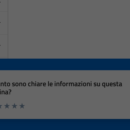
nto sono chiare le informazioni su questa
ina?
a 1 stelle su 5
luta 2 stelle su 5
Valuta 3 stelle su 5
Valuta 4 stelle su 5
Valuta 5 stelle su 5