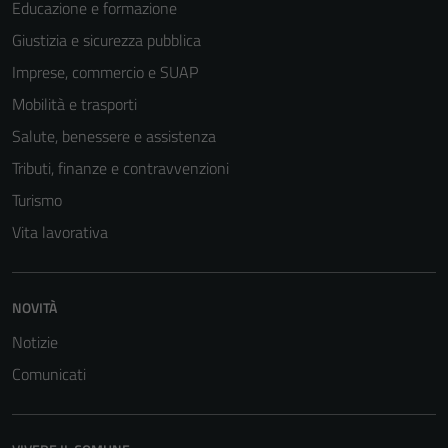
Educazione e formazione
Giustizia e sicurezza pubblica
Imprese, commercio e SUAP
Mobilità e trasporti
Salute, benessere e assistenza
Tributi, finanze e contravvenzioni
Turismo
Vita lavorativa
Tecnici
Questi cookie
sono necessari
NOVITÀ
per il
Notizie
funzionamento
Comunicati
del sito e non
possono
essere