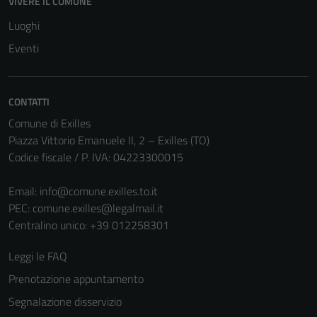
disabilitati.
VIVERE IL COMUNE
Questi cookie
Luoghi
non raccolgono
Eventi
informazioni
personali.
CONTATTI
Comune di Exilles
Piazza Vittorio Emanuele II, 2 – Exilles (TO)
Codice fiscale / P. IVA: 04223300015
Email:
info@comune.exilles.to.it
PEC:
comune.exilles@legalmail.it
Centralino unico: +39 012258301
Leggi le FAQ
Prenotazione appuntamento
Segnalazione disservizio