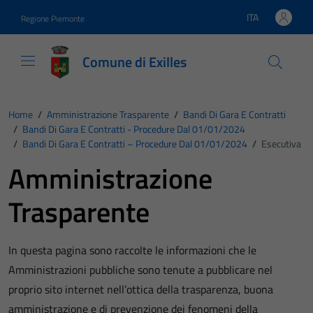
Vai ai contenuti
Vai al footer
ITA
Regione Piemonte
Lingua attiva:
Comune di Exilles
Home
/
Amministrazione Trasparente
/
Bandi Di Gara E Contratti
/
Bandi Di Gara E Contratti - Procedure Dal 01/01/2024
/
Bandi Di Gara E Contratti – Procedure Dal 01/01/2024
/
Esecutiva
Amministrazione
Trasparente
In questa pagina sono raccolte le informazioni che le
Amministrazioni pubbliche sono tenute a pubblicare nel
proprio sito internet nell’ottica della trasparenza, buona
amministrazione e di prevenzione dei fenomeni della