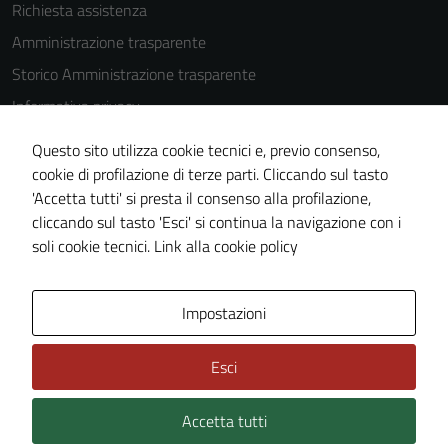
Richiesta assistenza
Amministrazione trasparente
Storico Amministrazione trasparente
Informativa privacy
Cookie Policy
Questo sito utilizza cookie tecnici e, previo consenso,
Note legali
cookie di profilazione di terze parti. Cliccando sul tasto
'Accetta tutti' si presta il consenso alla profilazione,
Dichiarazione di accessibilità
cliccando sul tasto 'Esci' si continua la navigazione con i
Piano di miglioramento del sito
soli cookie tecnici.
Link alla cookie policy
Area Privata
Impostazioni
Esci
Accetta tutti
Credits: ©
Technical Design s.r.l.