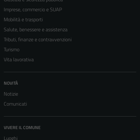
Imprese, commercio e SUAP
Mobilità e trasporti
Salute, benessere e assistenza
Tributi, finanze e contravvenzioni
Turismo
Vita lavorativa
Tecnici
Questi cookie
NOVITÀ
sono necessari
Notizie
per il
Comunicati
funzionamento
del sito e non
possono
essere
VIVERE IL COMUNE
disabilitati.
Luoghi