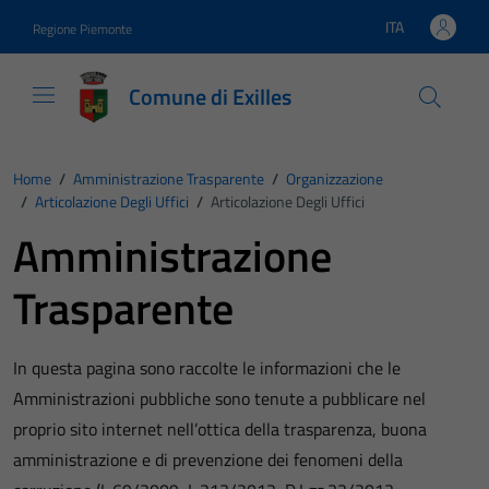
Vai ai contenuti
Vai al footer
ITA
Regione Piemonte
Lingua attiva:
Comune di Exilles
Home
/
Amministrazione Trasparente
/
Organizzazione
/
Articolazione Degli Uffici
/
Articolazione Degli Uffici
Amministrazione
Trasparente
In questa pagina sono raccolte le informazioni che le
Amministrazioni pubbliche sono tenute a pubblicare nel
proprio sito internet nell’ottica della trasparenza, buona
amministrazione e di prevenzione dei fenomeni della