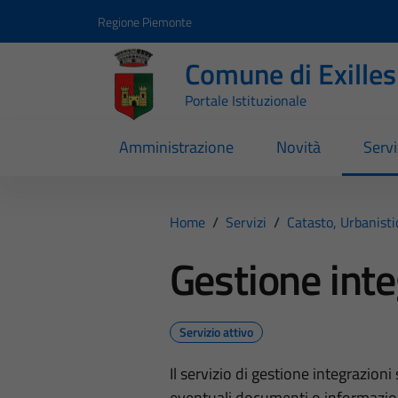
Vai ai contenuti
Vai al footer
Regione Piemonte
Comune di Exilles
Portale Istituzionale
Amministrazione
Novità
Servi
Home
/
Servizi
/
Catasto, Urbanist
Gestione inte
Servizio attivo
Il servizio di gestione integrazioni 
eventuali documenti o informazion