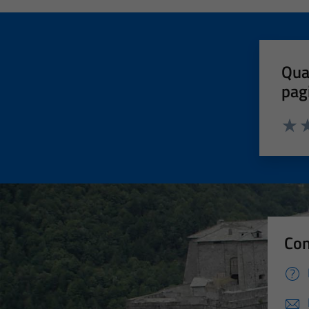
Qua
pag
Valut
Va
Con