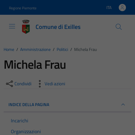
Vai ai contenuti
Vai al footer
ITA
Regione Piemonte
Lingua attiva:
Comune di Exilles
Home
/
Amministrazione
/
Politici
/
Michela Frau
Michela Frau
Condividi
Vedi azioni
INDICE DELLA PAGINA
Incarichi
Organizzazioni