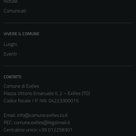
Notizie
Comunicati
VIVERE IL COMUNE
Luoghi
Eventi
CONTATTI
Comune di Exilles
Piazza Vittorio Emanuele II, 2 – Exilles (TO)
Tecnici
Codice fiscale / P. IVA: 04223300015
Questi cookie
sono necessari
Email:
info@comune.exilles.to.it
per il
PEC:
comune.exilles@legalmail.it
funzionamento
Centralino unico: +39 012258301
del sito e non