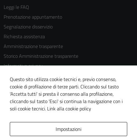
possono
Leggi le FAQ
essere
Prenotazione appuntamento
disabilitati.
Questi cookie
Segnalazione disservizio
non raccolgono
Richiesta assistenza
informazioni
Amministrazione trasparente
personali.
Storico Amministrazione trasparente
Informativa privacy
Cookie Policy
Questo sito utilizza cookie tecnici e, previo consenso,
Note legali
cookie di profilazione di terze parti. Cliccando sul tasto
'Accetta tutti' si presta il consenso alla profilazione,
Dichiarazione di accessibilità
cliccando sul tasto 'Esci' si continua la navigazione con i
Piano di miglioramento del sito
soli cookie tecnici.
Link alla cookie policy
Area Privata
Impostazioni