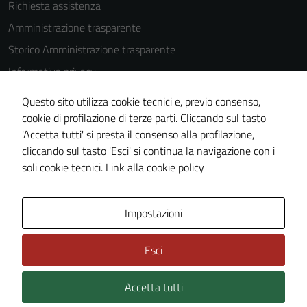
Richiesta assistenza
Amministrazione trasparente
Storico Amministrazione trasparente
Informativa privacy
Cookie Policy
Questo sito utilizza cookie tecnici e, previo consenso,
Note legali
cookie di profilazione di terze parti. Cliccando sul tasto
'Accetta tutti' si presta il consenso alla profilazione,
Dichiarazione di accessibilità
cliccando sul tasto 'Esci' si continua la navigazione con i
Piano di miglioramento del sito
soli cookie tecnici.
Link alla cookie policy
Area Privata
Impostazioni
Esci
Accetta tutti
Credits: ©
Technical Design s.r.l.