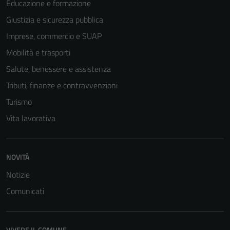
Educazione e formazione
Giustizia e sicurezza pubblica
Imprese, commercio e SUAP
Mobilità e trasporti
Salute, benessere e assistenza
Tributi, finanze e contravvenzioni
Turismo
Vita lavorativa
Tecnici
Questi cookie
sono necessari
NOVITÀ
per il
Notizie
funzionamento
Comunicati
del sito e non
possono
essere
disabilitati.
VIVERE IL COMUNE