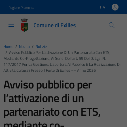
Vai ai contenuti
Vai al footer
ITA
Regione Piemonte
Lingua attiva:
Comune di Exilles
Home
/
Novità
/
Notizie
/
Avviso Pubblico Per L’attivazione Di Un Partenariato Con ETS,
Mediante Co-Progettazione, Ai Sensi Dell’art. 55 Del D. Lgs. N.
117/2017 Per La Gestione, L’apertura Al Pubblico E La Realizzazione Di
Attività Culturali Presso Il Forte Di Exilles –– Anno 2026
Avviso pubblico per
l’attivazione di un
partenariato con ETS,
mediante co-