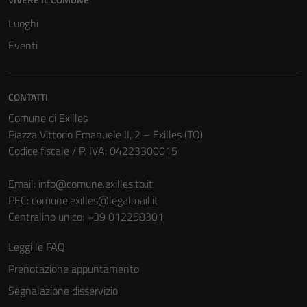
Questi cookie
Luoghi
non raccolgono
Eventi
informazioni
personali.
CONTATTI
Comune di Exilles
Piazza Vittorio Emanuele II, 2 – Exilles (TO)
Codice fiscale / P. IVA: 04223300015
Email:
info@comune.exilles.to.it
PEC:
comune.exilles@legalmail.it
Centralino unico: +39 012258301
Leggi le FAQ
Prenotazione appuntamento
Segnalazione disservizio