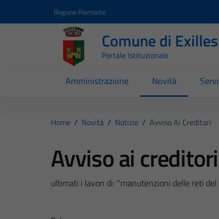
Vai ai contenuti
Vai al footer
Regione Piemonte
Comune di Exilles
Portale Istituzionale
Amministrazione
Novità
Servi
Home
/
Novità
/
Notizie
/
Avviso Ai Creditori
Avviso ai creditori
ultimati i lavori di: "manutenzioni delle reti d