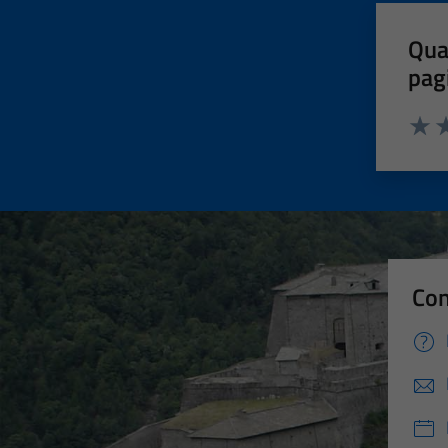
Qua
pag
Valut
Va
Con