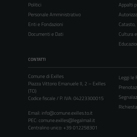
Politici
Appalti p
Personale Amministrativo
Autorizza
Enti e Fondazioni
Catasto,
Documenti e Dati
Cultura 
Educazio
CONTATTI
Comune di Exilles
Leggi le
Piazza Vittorio Emanuele II, 2 – Exilles
Prenota
(TO)
Segnalazi
Codice fiscale / P. IVA: 04223300015
Richiest
Email:
info@comune.exilles.to.it
PEC:
comune.exilles@legalmail.it
Centralino unico: +39 012258301