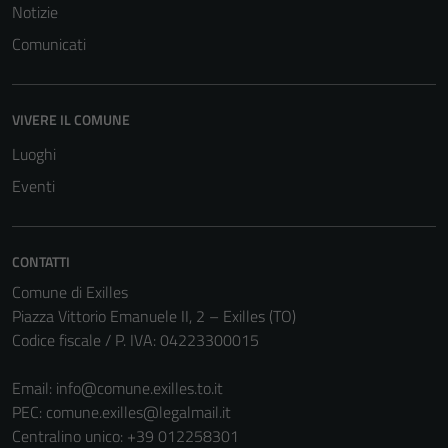
Notizie
Comunicati
VIVERE IL COMUNE
Luoghi
Eventi
CONTATTI
Comune di Exilles
Tecnici
Piazza Vittorio Emanuele II, 2 – Exilles (TO)
Codice fiscale / P. IVA: 04223300015
Questi cookie
sono necessari
Email:
info@comune.exilles.to.it
per il
PEC:
comune.exilles@legalmail.it
funzionamento
Centralino unico: +39 012258301
del sito e non