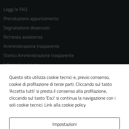
possono
Leggi le FAQ
essere
disabilitati.
Prenotazione appuntamento
Questi cookie
Segnalazione disservizio
non raccolgono
Richiesta assistenza
informazioni
personali.
Amministrazione trasparente
Storico Amministrazione trasparente
Informativa privacy
Cookie Policy
Questo sito utilizza cookie tecnici e, previo consenso,
Note legali
cookie di profilazione di terze parti. Cliccando sul tasto
'Accetta tutti' si presta il consenso alla profilazione,
Dichiarazione di accessibilità
cliccando sul tasto 'Esci' si continua la navigazione con i
Piano di miglioramento del sito
soli cookie tecnici.
Link alla cookie policy
Area Privata
Impostazioni