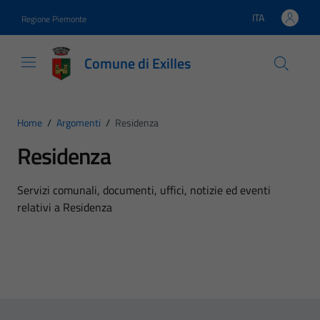
Vai ai contenuti
Vai al footer
ITA
Regione Piemonte
Lingua attiva:
Comune di Exilles
Home
/
Argomenti
/
Residenza
Residenza
Dettagli dell'argomento
Servizi comunali, documenti, uffici, notizie ed eventi
relativi a Residenza