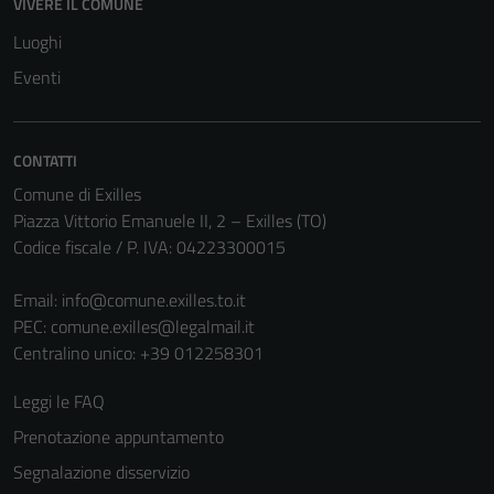
VIVERE IL COMUNE
Tecnici
Luoghi
Questi cookie
Eventi
sono necessari
per il
funzionamento
CONTATTI
del sito e non
Comune di Exilles
possono
Piazza Vittorio Emanuele II, 2 – Exilles (TO)
essere
Codice fiscale / P. IVA: 04223300015
disabilitati.
Questi cookie
Email:
info@comune.exilles.to.it
non raccolgono
PEC:
comune.exilles@legalmail.it
informazioni
Centralino unico: +39 012258301
personali.
Leggi le FAQ
Prenotazione appuntamento
Segnalazione disservizio