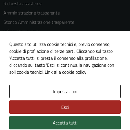
Richiesta assistenza
Amministrazione trasparente
Storico Amministrazione trasparente
Informativa privacy
Cookie Policy
Questo sito utilizza cookie tecnici e, previo consenso,
Note legali
cookie di profilazione di terze parti. Cliccando sul tasto
'Accetta tutti' si presta il consenso alla profilazione,
Dichiarazione di accessibilità
cliccando sul tasto 'Esci' si continua la navigazione con i
Piano di miglioramento del sito
soli cookie tecnici.
Link alla cookie policy
Area Privata
Impostazioni
Esci
Accetta tutti
Credits: ©
Technical Design s.r.l.