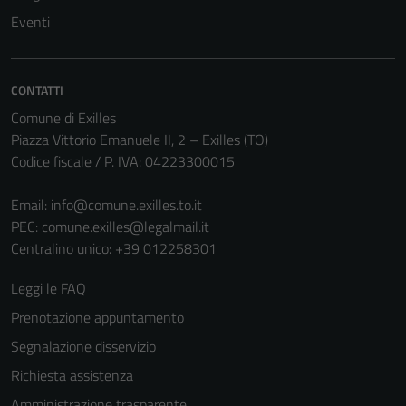
Tecnici
Eventi
Questi cookie
sono necessari
per il
CONTATTI
funzionamento
Comune di Exilles
del sito e non
Piazza Vittorio Emanuele II, 2 – Exilles (TO)
possono
Codice fiscale / P. IVA: 04223300015
essere
disabilitati.
Email:
info@comune.exilles.to.it
Questi cookie
PEC:
comune.exilles@legalmail.it
non raccolgono
Centralino unico: +39 012258301
informazioni
personali.
Leggi le FAQ
Prenotazione appuntamento
Segnalazione disservizio
Richiesta assistenza
Amministrazione trasparente