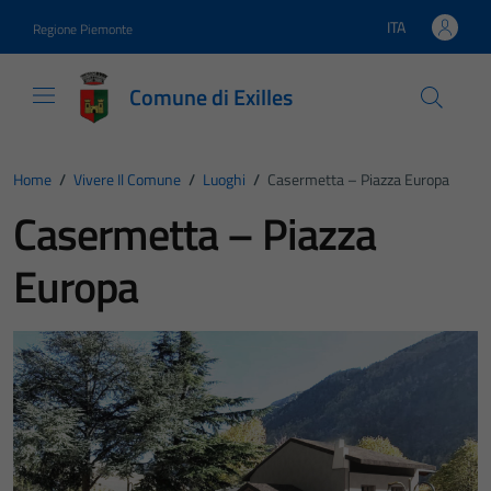
Vai ai contenuti
Vai al footer
ITA
Regione Piemonte
Lingua attiva:
Comune di Exilles
Home
/
Vivere Il Comune
/
Luoghi
/
Casermetta – Piazza Europa
Casermetta – Piazza
Europa