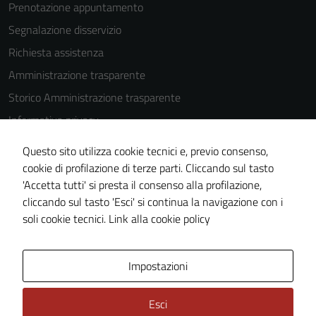
Prenotazione appuntamento
Segnalazione disservizio
Richiesta assistenza
Amministrazione trasparente
Storico Amministrazione trasparente
Informativa privacy
Cookie Policy
Questo sito utilizza cookie tecnici e, previo consenso,
Note legali
cookie di profilazione di terze parti. Cliccando sul tasto
'Accetta tutti' si presta il consenso alla profilazione,
Dichiarazione di accessibilità
cliccando sul tasto 'Esci' si continua la navigazione con i
Tecnici
Piano di miglioramento del sito
soli cookie tecnici.
Link alla cookie policy
Questi cookie
sono necessari
per il
Area Privata
Impostazioni
funzionamento
del sito e non
Esci
possono