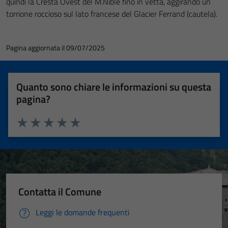
quindi la Cresta Ovest del M.Niblè fino in vetta, aggirando un
torrione roccioso sul lato francese del Glacier Ferrand (cautela).
Pagina aggiornata il 09/07/2025
Quanto sono chiare le informazioni su questa
pagina?
Valuta 1 stelle su 5
Valuta 2 stelle su 5
Valuta 3 stelle su 5
Valuta 4 stelle su 5
Valuta 5 stelle su 5
Contatta il Comune
Leggi le domande frequenti