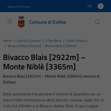
Vai ai contenuti
Vai al footer
ITA
Regione Piemonte
Lingua attiva:
Comune di Exilles
Home
/
Vivere Il Comune
/
Il Territorio
/
Guida Turistica
/
Bivacco Blais [2922m] – Monte Niblè [3365m]
Bivacco Blais [2922m] –
Monte Niblè [3365m]
Bivacco Blais [2922m] – Monte Niblè [3365m] comune di
Exillees
Bella ascensione che percorre il Vallone di Galambra con un
breve tratto attrezzato su delle placche rocciose, ripido fino al
Colle Est d’Ambin e al Bivacco Walter Blais. Di qui si segue