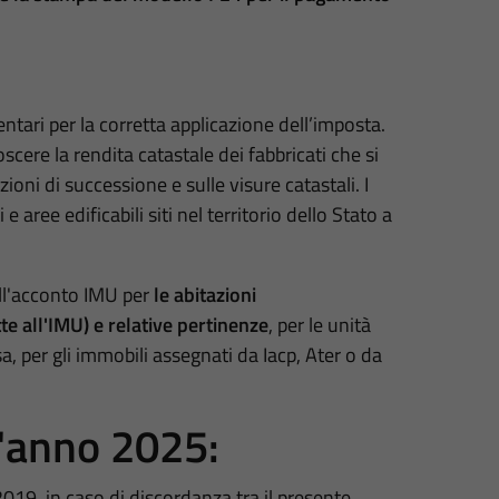
ntari per la corretta applicazione dell’imposta.
cere la rendita catastale dei fabbricati che si
azioni di successione e sulle visure catastali. I
e aree edificabili siti nel territorio dello Stato a
ll'acconto IMU per
le abitazioni
te all'IMU) e
relative pertinenze
, per le unità
sa, per gli immobili assegnati da Iacp, Ater o da
l'anno 2025:
2019, in caso di discordanza tra il presente