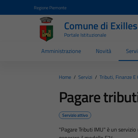
Vai ai contenuti
Vai al footer
Regione Piemonte
Comune di Exilles
Portale Istituzionale
Amministrazione
Novità
Servi
Home
/
Servizi
/
Tributi, Finanze E
Pagare tribut
Servizio attivo
"Pagare Tributi IMU" è un servizio 
generare il modello F24