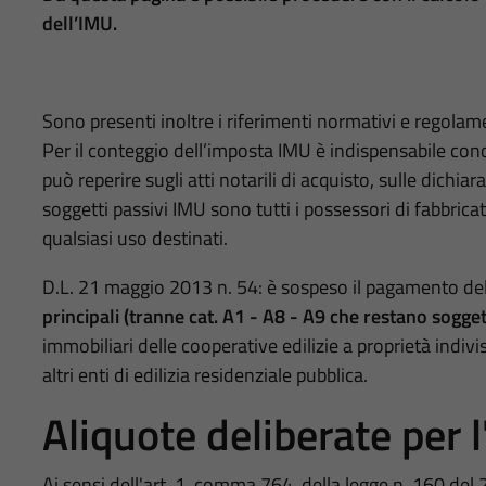
dell’IMU.
Sono presenti inoltre i riferimenti normativi e regolame
Per il conteggio dell’imposta IMU è indispensabile conos
può reperire sugli atti notarili di acquisto, sulle dichiar
soggetti passivi IMU sono tutti i possessori di fabbricati 
qualsiasi uso destinati.
D.L. 21 maggio 2013 n. 54: è sospeso il pagamento de
principali
(tranne cat. A1 - A8 - A9 che restano sogget
immobiliari delle cooperative edilizie a proprietà indivi
altri enti di edilizia residenziale pubblica.
Aliquote deliberate per 
Ai sensi dell'art. 1, comma 764, della legge n. 160 del 