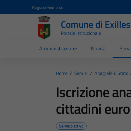
Vai ai contenuti
Vai al footer
Regione Piemonte
Comune di Exilles
Portale Istituzionale
Amministrazione
Novità
Servi
Home
/
Servizi
/
Anagrafe E Stato C
Iscrizione an
cittadini euro
Servizio attivo