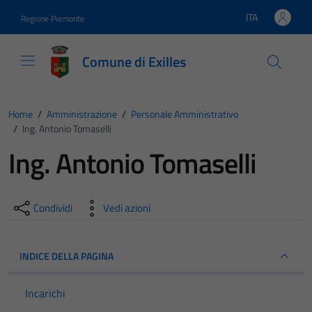
Vai ai contenuti
Vai al footer
ITA
Regione Piemonte
Lingua attiva:
Comune di Exilles
Home
/
Amministrazione
/
Personale Amministrativo
/
Ing. Antonio Tomaselli
Ing. Antonio Tomaselli
Condividi
Vedi azioni
INDICE DELLA PAGINA
Incarichi