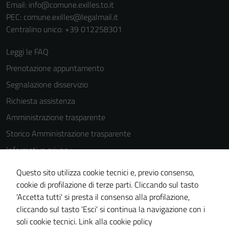
Email:
info@comune.exilles.to.it
del sito e non
PEC:
comune.exilles@legalmail.it
possono
Centralino unico: +39 012258301
essere
disabilitati.
Leggi le FAQ
Questi cookie
Prenotazione appuntamento
non raccolgono
Segnalazione disservizio
informazioni
personali.
Richiesta assistenza
Amministrazione trasparente
Storico Amministrazione trasparente
Informativa privacy
Cookie Policy
Questo sito utilizza cookie tecnici e, previo consenso,
Note legali
cookie di profilazione di terze parti. Cliccando sul tasto
'Accetta tutti' si presta il consenso alla profilazione,
Dichiarazione di accessibilità
cliccando sul tasto 'Esci' si continua la navigazione con i
Piano di miglioramento del sito
soli cookie tecnici.
Link alla cookie policy