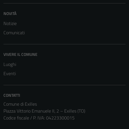
NOVITÀ
Notizie
Comunicati
VIVERE IL COMUNE
Luoghi
Eventi
CONTATTI
Tecnici
Comune di Exilles
Questi cookie
Piazza Vittorio Emanuele II, 2 – Exilles (TO)
sono necessari
Codice fiscale / P. IVA: 04223300015
per il
funzionamento