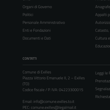
Organi di Governo
Anagrafe 
Politici
Appalti p
Personale Amministrativo
Autorizza
Enti e Fondazioni
Catasto,
Documenti e Dati
Cultura 
Educazio
CONTATTI
Comune di Exilles
Leggi le
Piazza Vittorio Emanuele II, 2 – Exilles
Prenota
(TO)
Segnalazi
Codice fiscale / P. IVA: 04223300015
Richiest
Email:
info@comune.exilles.to.it
PEC:
comune.exilles@legalmail.it