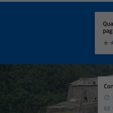
Qua
pag
Valut
Va
Con