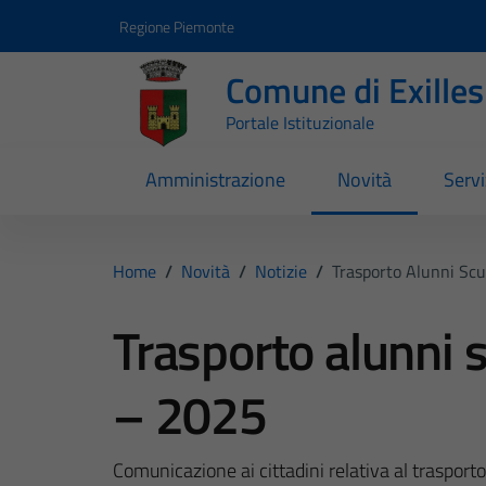
Vai ai contenuti
Vai al footer
Regione Piemonte
Comune di Exilles
Portale Istituzionale
Amministrazione
Novità
Servi
Home
/
Novità
/
Notizie
/
Trasporto Alunni Sc
Trasporto alunni 
– 2025
Comunicazione ai cittadini relativa al traspor