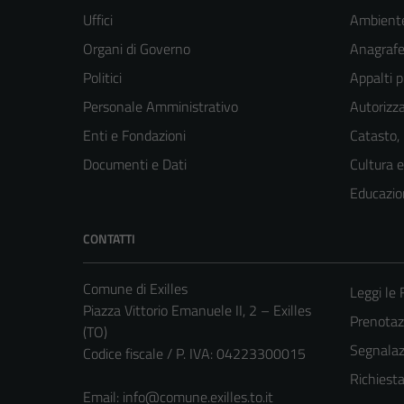
Uffici
Ambient
Organi di Governo
Anagrafe 
Politici
Appalti p
Personale Amministrativo
Autorizza
Enti e Fondazioni
Catasto,
Documenti e Dati
Cultura 
Educazio
CONTATTI
Comune di Exilles
Leggi le
Piazza Vittorio Emanuele II, 2 – Exilles
Prenota
(TO)
Segnalazi
Codice fiscale / P. IVA: 04223300015
Richiest
Email:
info@comune.exilles.to.it