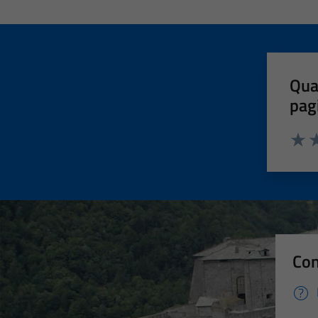
Qua
pag
Valut
Va
Con