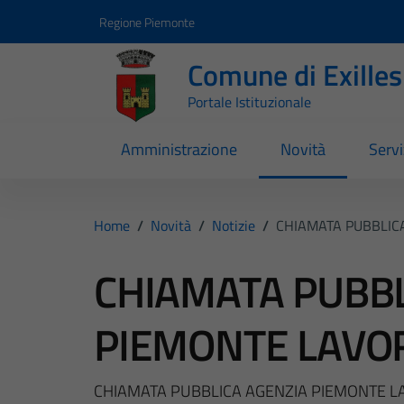
Vai ai contenuti
Vai al footer
Regione Piemonte
Comune di Exilles
Portale Istituzionale
Amministrazione
Novità
Servi
Home
/
Novità
/
Notizie
/
CHIAMATA PUBBLIC
CHIAMATA PUBBL
PIEMONTE LAVO
CHIAMATA PUBBLICA AGENZIA PIEMONTE 