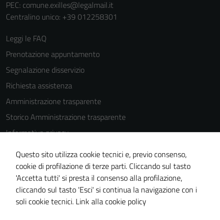
PEC:
comune.exilles@legalmail.it
del sito e non
Centralino unico: +39 012258301
possono
essere
Leggi le FAQ
disabilitati.
Questi cookie
Prenotazione appuntamento
non raccolgono
Segnalazione disservizio
informazioni
Richiesta assistenza
personali.
Amministrazione trasparente
Storico Amministrazione trasparente
Informativa privacy
Cookie Policy
Questo sito utilizza cookie tecnici e, previo consenso,
Note legali
cookie di profilazione di terze parti. Cliccando sul tasto
'Accetta tutti' si presta il consenso alla profilazione,
Dichiarazione di accessibilità
cliccando sul tasto 'Esci' si continua la navigazione con i
Piano di miglioramento del sito
soli cookie tecnici.
Link alla cookie policy