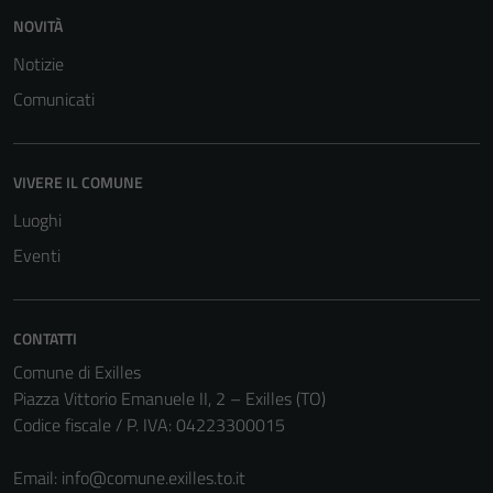
NOVITÀ
Notizie
Comunicati
VIVERE IL COMUNE
Luoghi
Eventi
CONTATTI
Tecnici
Comune di Exilles
Piazza Vittorio Emanuele II, 2 – Exilles (TO)
Questi cookie
Codice fiscale / P. IVA: 04223300015
sono necessari
per il
Email:
info@comune.exilles.to.it
funzionamento