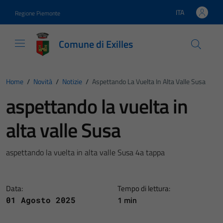
Vai ai contenuti
Vai al footer
ITA
Regione Piemonte
Lingua attiva:
Comune di Exilles
Home
/
Novità
/
Notizie
/
Aspettando La Vuelta In Alta Valle Susa
aspettando la vuelta in
alta valle Susa
aspettando la vuelta in alta valle Susa 4a tappa
Data:
Tempo di lettura:
1 min
01 Agosto 2025