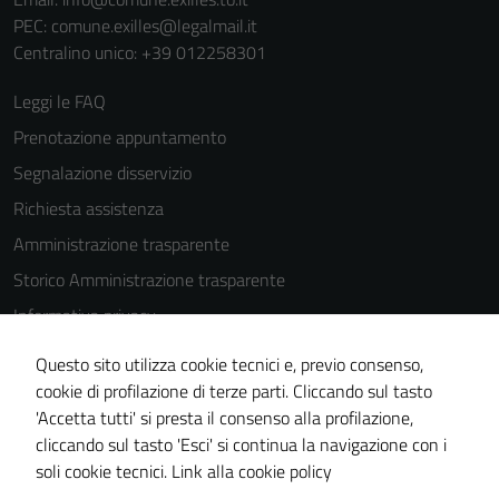
PEC:
comune.exilles@legalmail.it
Centralino unico: +39 012258301
Leggi le FAQ
Prenotazione appuntamento
Segnalazione disservizio
Richiesta assistenza
Amministrazione trasparente
Storico Amministrazione trasparente
Informativa privacy
Cookie Policy
Questo sito utilizza cookie tecnici e, previo consenso,
Note legali
cookie di profilazione di terze parti. Cliccando sul tasto
'Accetta tutti' si presta il consenso alla profilazione,
Dichiarazione di accessibilità
cliccando sul tasto 'Esci' si continua la navigazione con i
Piano di miglioramento del sito
soli cookie tecnici.
Link alla cookie policy