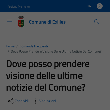
Vai ai contenuti
Vai al footer
ITA
Regione Piemonte
Lingua attiva:
Comune di Exilles
Home
/
Domande Frequenti
/
Dove Posso Prendere Visione Delle Ultime Notizie Del Comune?
Dove posso prendere
visione delle ultime
notizie del Comune?
Condividi
Vedi azioni