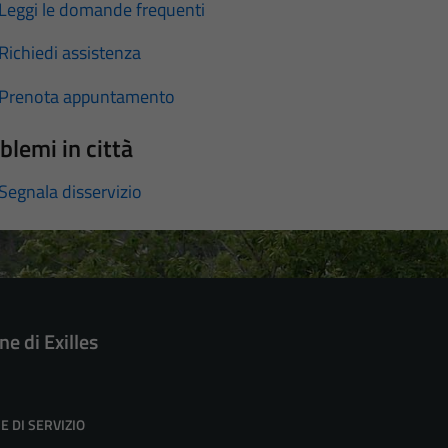
Leggi le domande frequenti
Richiedi assistenza
Prenota appuntamento
blemi in città
Segnala disservizio
e di Exilles
E DI SERVIZIO