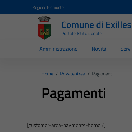
Vai ai contenuti
Vai al footer
Regione Piemonte
Comune di Exilles
Portale Istituzionale
Amministrazione
Novità
Servi
Home
/
Private Area
/
Pagamenti
Pagamenti
[customer-area-payments-home /]