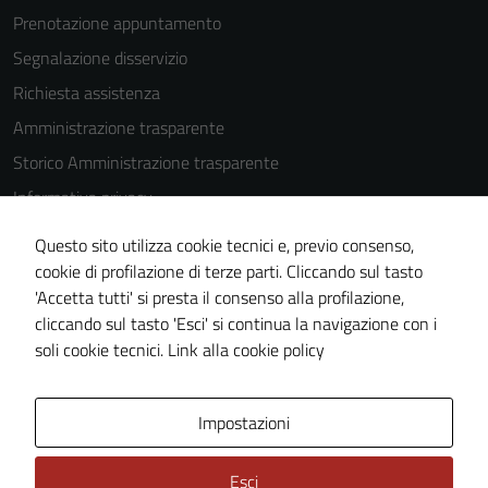
Prenotazione appuntamento
Segnalazione disservizio
Tecnici
Richiesta assistenza
Questi cookie
Amministrazione trasparente
sono necessari
per il
Storico Amministrazione trasparente
funzionamento
Informativa privacy
del sito e non
Cookie Policy
possono
Questo sito utilizza cookie tecnici e, previo consenso,
essere
Note legali
cookie di profilazione di terze parti. Cliccando sul tasto
disabilitati.
'Accetta tutti' si presta il consenso alla profilazione,
Dichiarazione di accessibilità
Questi cookie
cliccando sul tasto 'Esci' si continua la navigazione con i
Piano di miglioramento del sito
non raccolgono
soli cookie tecnici.
Link alla cookie policy
informazioni
personali.
Area Privata
Impostazioni
Esci