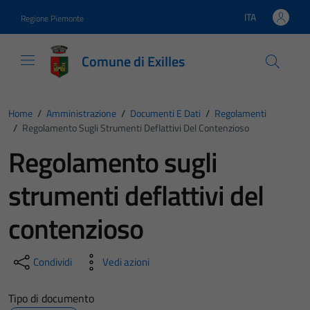
Vai ai contenuti
Vai al footer
ITA
Regione Piemonte
Lingua attiva:
Comune di Exilles
Home
/
Amministrazione
/
Documenti E Dati
/
Regolamenti
/
Regolamento Sugli Strumenti Deflattivi Del Contenzioso
Regolamento sugli
strumenti deflattivi del
contenzioso
Condividi
Vedi azioni
Tipo di documento