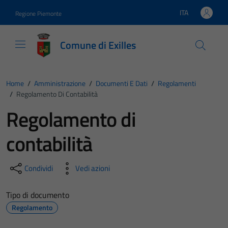
Vai ai contenuti
Vai al footer
ITA
Regione Piemonte
Lingua attiva:
Comune di Exilles
Home
/
Amministrazione
/
Documenti E Dati
/
Regolamenti
/
Regolamento Di Contabilità
Regolamento di
contabilità
Condividi
Vedi azioni
Tipo di documento
Regolamento