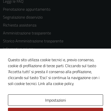
Leggi le FAQ
Prenotazione appuntamento
Segnalazione disservizio
Tecnici
Richiesta assistenza
Questi cookie
sono necessari
Amministrazione trasparente
per il
Storico Amministrazione trasparente
funzionamento
Informativa privacy
del sito e non
possono
Cookie Policy
Questo sito utilizza cookie tecnici e, previo consenso,
essere
Note legali
cookie di profilazione di terze parti. Cliccando sul tasto
disabilitati.
'Accetta tutti' si presta il consenso alla profilazione,
Dichiarazione di accessibilità
Questi cookie
cliccando sul tasto 'Esci' si continua la navigazione con i
non raccolgono
Piano di miglioramento del sito
soli cookie tecnici.
Link alla cookie policy
informazioni
personali.
Area Privata
Impostazioni